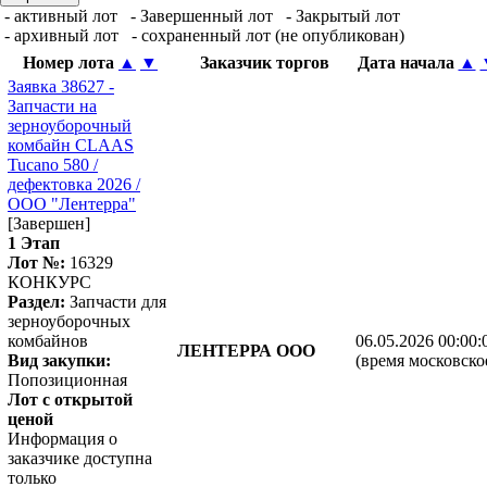
- активный лот
- Завершенный лот
- Закрытый лот
- архивный лот
- сохраненный лот (не опубликован)
Номер лота
▲
▼
Заказчик торгов
Дата начала
▲
Заявка 38627 -
Запчасти на
зерноуборочный
комбайн CLAAS
Tucano 580 /
дефектовка 2026 /
ООО "Лентерра"
[Завершен]
1 Этап
Лот №:
16329
КОНКУРС
Раздел:
Запчасти для
зерноуборочных
комбайнов
06.05.2026 00:00:
ЛЕНТЕРРА ООО
Вид закупки:
(время московско
Попозиционная
Лот с открытой
ценой
Информация о
заказчике доступна
только