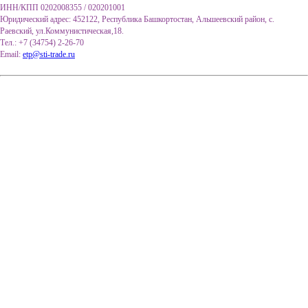
ИНН/КПП 0202008355 / 020201001
Юридический адрес: 452122, Республика Башкортостан, Альшеевский район, с.
Раевский, ул.Коммунистическая,18.
Тел.: +7 (34754) 2-26-70
Email:
etp@sti-trade.ru