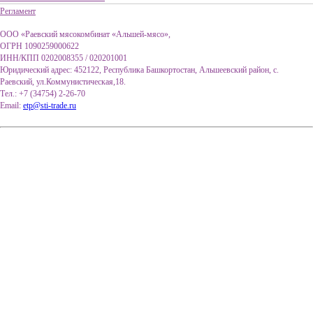
Регламент
ООО «Раевский мясокомбинат «Альшей-мясо»,
ОГРН 1090259000622
ИНН/КПП 0202008355 / 020201001
Юридический адрес: 452122, Республика Башкортостан, Альшеевский район, с.
Раевский, ул.Коммунистическая,18.
Тел.: +7 (34754) 2-26-70
Email:
etp@sti-trade.ru