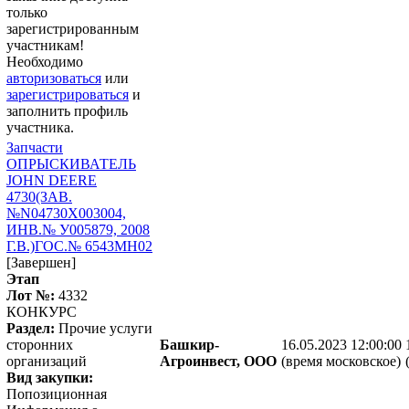
только
зарегистрированным
участникам!
Необходимо
авторизоваться
или
зарегистрироваться
и
заполнить профиль
участника.
Запчасти
ОПРЫСКИВАТЕЛЬ
JOHN DEERE
4730(ЗАВ.
№N04730Х003004,
ИНВ.№ У005879, 2008
Г.В.)ГОС.№ 6543МН02
[Завершен]
Этап
Лот №:
4332
КОНКУРС
Раздел:
Прочие услуги
сторонних
Башкир-
16.05.2023 12:00:00
организаций
Агроинвест, ООО
(время московское)
Вид закупки:
Попозиционная