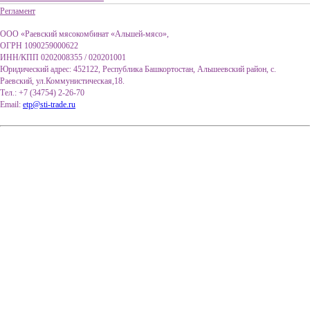
Регламент
ООО «Раевский мясокомбинат «Альшей-мясо»,
ОГРН 1090259000622
ИНН/КПП 0202008355 / 020201001
Юридический адрес: 452122, Республика Башкортостан, Альшеевский район, с.
Раевский, ул.Коммунистическая,18.
Тел.: +7 (34754) 2-26-70
Email:
etp@sti-trade.ru