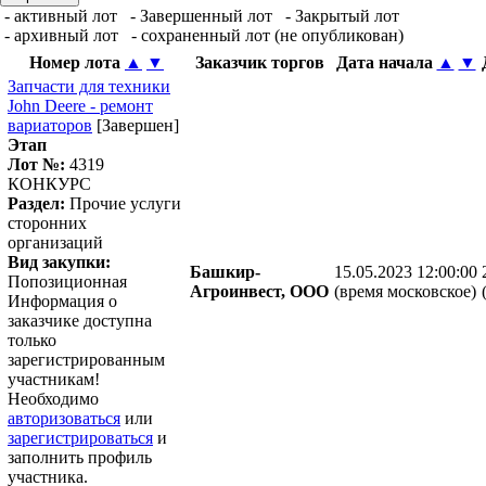
- активный лот
- Завершенный лот
- Закрытый лот
- архивный лот
- сохраненный лот (не опубликован)
Номер лота
▲
▼
Заказчик торгов
Дата начала
▲
▼
Запчасти для техники
John Deere - ремонт
вариаторов
[Завершен]
Этап
Лот №:
4319
КОНКУРС
Раздел:
Прочие услуги
сторонних
организаций
Вид закупки:
Башкир-
15.05.2023 12:00:00
Попозиционная
Агроинвест, ООО
(время московское)
Информация о
заказчике доступна
только
зарегистрированным
участникам!
Необходимо
авторизоваться
или
зарегистрироваться
и
заполнить профиль
участника.