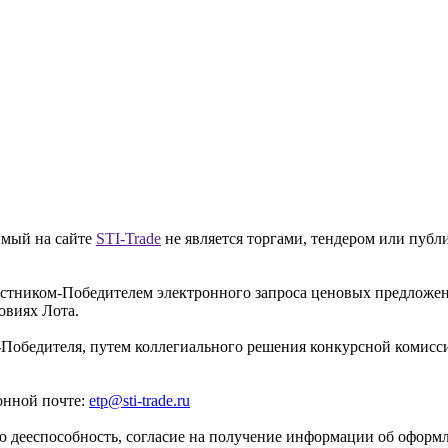
имый на сайте
STI-Trade
не является торгами, тендером или публ
частником-Победителем электронного запроса ценовых предложе
овиях Лота.
-Победителя, путем коллегиального решения конкурсной комисси
онной почте:
etp@sti-trade.ru
 дееспособность, согласие на получение информации об оформле