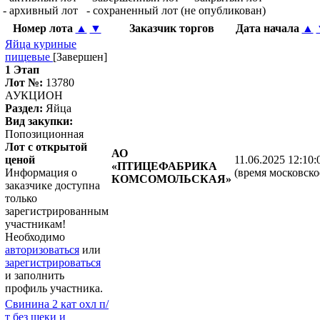
- архивный лот
- сохраненный лот (не опубликован)
Номер лота
▲
▼
Заказчик торгов
Дата начала
▲
Яйца куриные
пищевые
[Завершен]
1 Этап
Лот №:
13780
АУКЦИОН
Раздел:
Яйца
Вид закупки:
Попозиционная
Лот с открытой
АО
ценой
11.06.2025 12:10:
«ПТИЦЕФАБРИКА
Информация о
(время московско
КОМСОМОЛЬСКАЯ»
заказчике доступна
только
зарегистрированным
участникам!
Необходимо
авторизоваться
или
зарегистрироваться
и заполнить
профиль участника.
Свинина 2 кат охл п/
т без щеки и