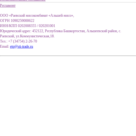
Регламент
ООО «Раевский мясокомбинат «Альшей-мясо»,
ОГРН 1090259000622
ИНН/КПП 0202008355 / 020201001
Юридический адрес: 452122, Республика Башкортостан, Альшеевский район, с.
Раевский, ул.Коммунистическая,18.
Тел.: +7 (34754) 2-26-70
Email:
etp@sti-trade.ru