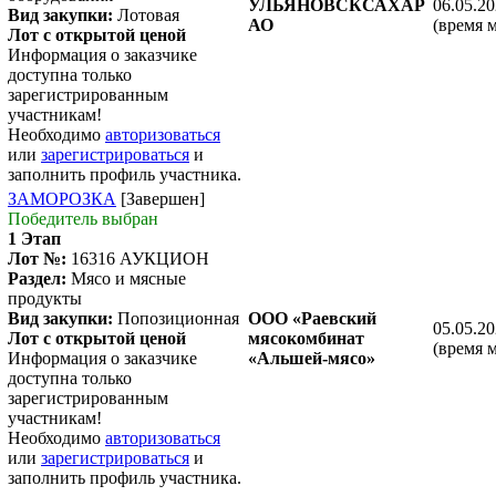
УЛЬЯНОВСКСАХАР
06.05.20
Вид закупки:
Лотовая
АО
(время 
Лот с открытой ценой
Информация о заказчике
доступна только
зарегистрированным
участникам!
Необходимо
авторизоваться
или
зарегистрироваться
и
заполнить профиль участника.
ЗАМОРОЗКА
[Завершен]
Победитель выбран
1 Этап
Лот №:
16316
АУКЦИОН
Раздел:
Мясо и мясные
продукты
Вид закупки:
Попозиционная
ООО «Раевский
05.05.20
Лот с открытой ценой
мясокомбинат
(время 
Информация о заказчике
«Альшей-мясо»
доступна только
зарегистрированным
участникам!
Необходимо
авторизоваться
или
зарегистрироваться
и
заполнить профиль участника.