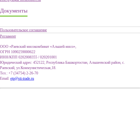
Документы
Пользовательское соглашение
Регламент
ООО «Раевский мясокомбинат «Альшей-мясо»,
ОГРН 1090259000622
ИНН/КПП 0202008355 / 020201001
Юридический адрес: 452122, Республика Башкортостан, Альшеевский район, с.
Раевский, ул.Коммунистическая,18.
Тел.: +7 (34754) 2-26-70
Email:
etp@sti-trade.ru