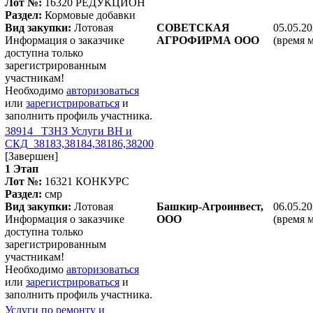
Лот №:
16320
РЕДУКЦИОН
Раздел:
Кормовые добавки
Вид закупки:
Лотовая
СОВЕТСКАЯ
05.05.20
Информация о заказчике
АГРОФИРМА ООО
(время 
доступна только
зарегистрированным
участникам!
Необходимо
авторизоваться
или
зарегистрироваться
и
заполнить профиль участника.
38914_ ТЗНЗ Услуги ВН и
СКД_38183,38184,38186,38200
[Завершен]
1 Этап
Лот №:
16321
КОНКУРС
Раздел:
смр
Вид закупки:
Лотовая
Башкир-Агроинвест,
06.05.20
Информация о заказчике
ООО
(время 
доступна только
зарегистрированным
участникам!
Необходимо
авторизоваться
или
зарегистрироваться
и
заполнить профиль участника.
Услуги по ремонту и