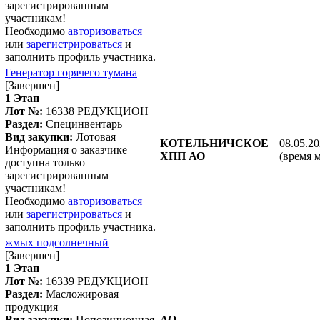
зарегистрированным
участникам!
Необходимо
авторизоваться
или
зарегистрироваться
и
заполнить профиль участника.
Генератор горячего тумана
[Завершен]
1 Этап
Лот №:
16338
РЕДУКЦИОН
Раздел:
Специнвентарь
Вид закупки:
Лотовая
КОТЕЛЬНИЧСКОЕ
08.05.20
Информация о заказчике
ХПП АО
(время 
доступна только
зарегистрированным
участникам!
Необходимо
авторизоваться
или
зарегистрироваться
и
заполнить профиль участника.
жмых подсолнечный
[Завершен]
1 Этап
Лот №:
16339
РЕДУКЦИОН
Раздел:
Масложировая
продукция
Вид закупки:
Попозиционная
АО