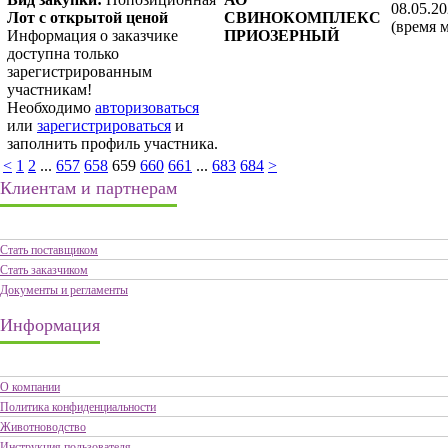
08.05.20
Лот с открытой ценой
СВИНОКОМПЛЕКС
(время 
Информация о заказчике
ПРИОЗЕРНЫЙ
доступна только
зарегистрированным
участникам!
Необходимо
авторизоваться
или
зарегистрироваться
и
заполнить профиль участника.
<
1
2
...
657
658
659
660
661
...
683
684
>
Клиентам и партнерам
Стать поставщиком
Стать заказчиком
Документы и регламенты
Информация
О компании
Политика конфиденциальности
Животноводство
Инструкция пользователя