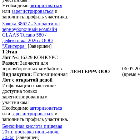
Необходимо
авторизоваться
или
зарегистрироваться
и
заполнить профиль участника.
Заявка 38627 - Запчасти на
зерноуборочный комбайн
CLAAS Tucano 580 /
дефектовка 2026 / ООО
"Лентерра"
[Завершен]
1 Этап
Лот №:
16329
КОНКУРС
Раздел:
Запчасти для
зерноуборочных комбайнов
06.05.20
ЛЕНТЕРРА ООО
Вид закупки:
Попозиционная
(время 
Лот с открытой ценой
Информация о заказчике
доступна только
зарегистрированным
участникам!
Необходимо
авторизоваться
или
зарегистрироваться
и
заполнить профиль участника.
Бензойная кислота пищевая
20тн, поставка июнь-июль
2026г
[Завершен]