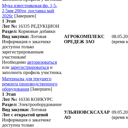
Мука известняковая фр. 1,5-
2,5мм 200тн, поставка май
2026г
[Завершен]
1 Этап
Лот №:
16335
РЕДУКЦИОН
Раздел:
Кормовые добавки
Вид закупки:
Лотовая
АГРОКОМПЛЕКС
08.05.20
Информация о заказчике
ОРЕДЕЖ ЗАО
(время 
доступна только
зарегистрированным
участникам!
Необходимо
авторизоваться
или
зарегистрироваться
и
заполнить профиль участника.
Материалы для текущего
ремонта производственного
оборудования
[Завершен]
1 Этап
Лот №:
16336
КОНКУРС
Раздел:
Электрооборудование
Вид закупки:
Лотовая
УЛЬЯНОВСКСАХАР
09.05.20
Лот с открытой ценой
АО
(время 
Информация о заказчике
доступна только