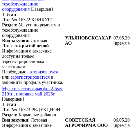
техобслуживанию
оборудования
[Завершен]
1 Этап
Лот №:
16322
КОНКУРС
Раздел:
Услуги по ремонту и
техобслуживанию
оборудования
УЛЬЯНОВСКСАХАР
07.05.20
Вид закупки:
Лотовая
АО
(время 
Лот с открытой ценой
Информация о заказчике
доступна только
зарегистрированным
участникам!
Необходимо
авторизоваться
или
зарегистрироваться
и
заполнить профиль участника.
Мука известняковая фр. 2-5мм
210тн, поставка май 2026г
[Завершен]
1 Этап
Лот №:
16323
РЕДУКЦИОН
Раздел:
Кормовые добавки
Вид закупки:
Лотовая
СОВЕТСКАЯ
06.05.20
Информация о заказчике
АГРОФИРМА ООО
(время 