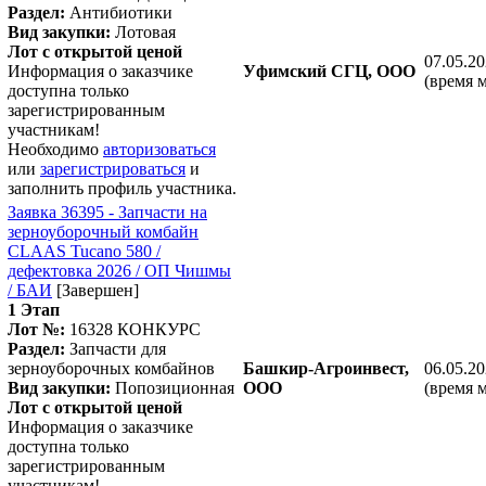
Раздел:
Антибиотики
Вид закупки:
Лотовая
Лот с открытой ценой
07.05.20
Информация о заказчике
Уфимский СГЦ, ООО
(время 
доступна только
зарегистрированным
участникам!
Необходимо
авторизоваться
или
зарегистрироваться
и
заполнить профиль участника.
Заявка 36395 - Запчасти на
зерноуборочный комбайн
CLAAS Tucano 580 /
дефектовка 2026 / ОП Чишмы
/ БАИ
[Завершен]
1 Этап
Лот №:
16328
КОНКУРС
Раздел:
Запчасти для
зерноуборочных комбайнов
Башкир-Агроинвест,
06.05.20
Вид закупки:
Попозиционная
ООО
(время 
Лот с открытой ценой
Информация о заказчике
доступна только
зарегистрированным
участникам!