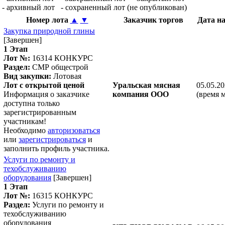
- архивный лот
- сохраненный лот (не опубликован)
Номер лота
▲
▼
Заказчик торгов
Дата н
Закупка природной глины
[Завершен]
1 Этап
Лот №:
16314
КОНКУРС
Раздел:
СМР общестрой
Вид закупки:
Лотовая
Лот с открытой ценой
Уральская мясная
05.05.20
Информация о заказчике
компания ООО
(время 
доступна только
зарегистрированным
участникам!
Необходимо
авторизоваться
или
зарегистрироваться
и
заполнить профиль участника.
Услуги по ремонту и
техобслуживанию
оборудования
[Завершен]
1 Этап
Лот №:
16315
КОНКУРС
Раздел:
Услуги по ремонту и
техобслуживанию
оборудования