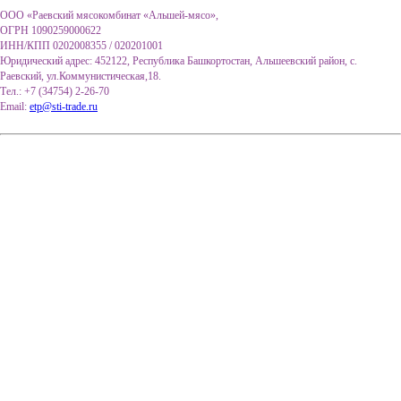
ООО «Раевский мясокомбинат «Альшей-мясо»,
ОГРН 1090259000622
ИНН/КПП 0202008355 / 020201001
Юридический адрес: 452122, Республика Башкортостан, Альшеевский район, с.
Раевский, ул.Коммунистическая,18.
Тел.: +7 (34754) 2-26-70
Email:
etp@sti-trade.ru