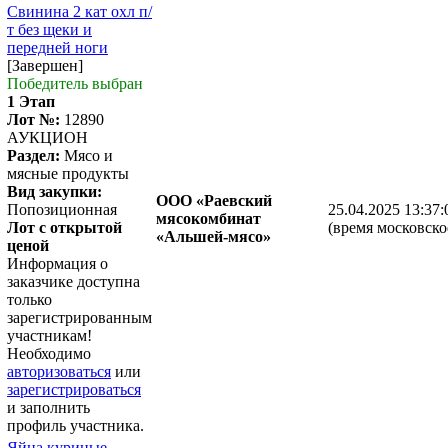
Свинина 2 кат охл п/
т без щеки и
передней ноги
[Завершен]
Победитель выбран
1 Этап
Лот №:
12890
АУКЦИОН
Раздел:
Мясо и
мясные продукты
Вид закупки:
ООО «Раевский
Попозиционная
25.04.2025 13:37:
мясокомбинат
Лот с открытой
(время московско
«Альшей-мясо»
ценой
Информация о
заказчике доступна
только
зарегистрированным
участникам!
Необходимо
авторизоваться
или
зарегистрироваться
и заполнить
профиль участника.
Яйца куриные