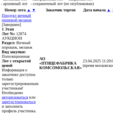
- архивный лот
- сохраненный лот (не опубликован)
Номер лота
▲
▼
Заказчик торгов
Дата начала
▲
Продукт яичный
пищевой меланж
[Завершен]
1 Этап
Лот №:
12874
АУКЦИОН
Раздел:
Яичный
порошок, меланж
Вид закупки:
Попозиционная
АО
Лот с открытой
23.04.2025 11:20:
«ПТИЦЕФАБРИКА
ценой
(время московско
КОМСОМОЛЬСКАЯ»
Информация о
заказчике доступна
только
зарегистрированным
участникам!
Необходимо
авторизоваться
или
зарегистрироваться
и заполнить
профиль участника.