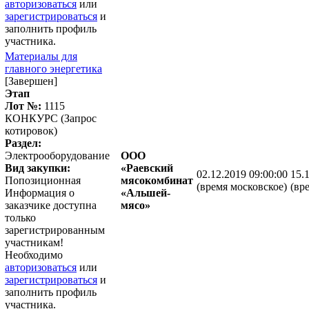
авторизоваться
или
зарегистрироваться
и
заполнить профиль
участника.
Материалы для
главного энергетика
[Завершен]
Этап
Лот №:
1115
КОНКУРС (Запрос
котировок)
Раздел:
Электрооборудование
ООО
Вид закупки:
«Раевский
02.12.2019 09:00:00
15.
Попозиционная
мясокомбинат
(время московское)
(вр
Информация о
«Альшей-
заказчике доступна
мясо»
только
зарегистрированным
участникам!
Необходимо
авторизоваться
или
зарегистрироваться
и
заполнить профиль
участника.