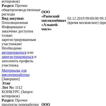
котировок)
Раздел:
Прочие
общепроизводственные
ООО
расходы
«Раевский
Вид закупки:
02.12.2019 09:00:00
09.
мясокомбинат
Попозиционная
(время московское)
(вр
«Альшей-
Информация о
мясо»
заказчике доступна
только
зарегистрированным
участникам!
Необходимо
авторизоваться
или
зарегистрироваться
и
заполнить профиль
участника.
Материалы для
мясопереработки
[Завершен]
Этап
Лот №:
1112
КОНКУРС (Запрос
котировок)
Раздел:
Прочие
продукты переработки
ООО