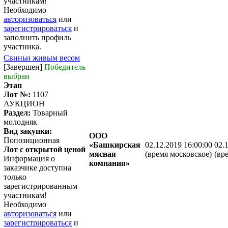
участникам!
Необходимо
авторизоваться
или
зарегистрироваться
и
заполнить профиль
участника.
Свиньи живым весом
[Завершен]
Победитель
выбран
Этап
Лот №:
1107
АУКЦИОН
Раздел:
Товарный
молодняк
Вид закупки:
ООО
Попозиционная
«Башкирская
02.12.2019 16:00:00
02.
Лот с открытой ценой
мясная
(время московское)
(вр
Информация о
компания»
заказчике доступна
только
зарегистрированным
участникам!
Необходимо
авторизоваться
или
зарегистрироваться
и