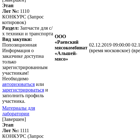
Этап
Лот №:
1110
КОНКУРС (Запрос
котировок)
Раздел:
Запчасти для с/
х техники и транспорта
ООО
Вид закупки:
«Раевский
Попозиционная
02.12.2019 09:00:00
02.
мясокомбинат
Информация о
(время московское)
(вр
«Альшей-
заказчике доступна
мясо»
только
зарегистрированным
участникам!
Необходимо
авторизоваться
или
зарегистрироваться
и
заполнить профиль
участника.
Материалы для
лаборатории
[Завершен]
Этап
Лот №:
1111
КОНКУРС (Запрос