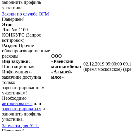
заполнить профиль
участника.
Заявки по службе ОГМ
[Завершен]
Этап
Лот №:
1109
КОНКУРС (Запрос
котировок)
Раздел:
Прочие
общепроизводственные
расходы
ООО
Вид закупки:
«Раевский
02.12.2019 09:00:00
09.
Попозиционная
мясокомбинат
(время московское)
(вр
Информация о
«Альшей-
заказчике доступна
мясо»
только
зарегистрированным
участникам!
Необходимо
авторизоваться
или
зарегистрироваться
и
заполнить профиль
участника.
Запчасти для АТЦ
[Завершен]