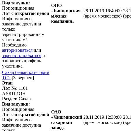
Вид закупки:
ООО
Попозиционная
«Башкирская
28.11.2019 16:40:00
28.
Лот с открытой ценой
мясная
(время московское)
(вр
Информация о
компания»
заказчике доступна
только
зарегистрированным
участникам!
Необходимо
авторизоваться
или
зарегистрироваться
и
заполнить профиль
участника.
Сахар белый категории
ТС2
[Завершен]
Этап
Лот №:
1101
АУКЦИОН
Раздел:
Сахар
Вид закупки:
Попозиционная
ОАО
Лот с открытой ценой
«Чишминский
28.11.2019 12:30:00
28.
Информация о
сахарный
(время московское)
(вр
заказчике доступна
завод»
только