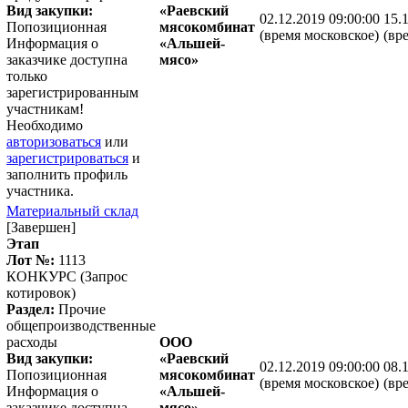
Вид закупки:
«Раевский
02.12.2019 09:00:00
15.
Попозиционная
мясокомбинат
(время московское)
(вр
Информация о
«Альшей-
заказчике доступна
мясо»
только
зарегистрированным
участникам!
Необходимо
авторизоваться
или
зарегистрироваться
и
заполнить профиль
участника.
Материальный склад
[Завершен]
Этап
Лот №:
1113
КОНКУРС (Запрос
котировок)
Раздел:
Прочие
общепроизводственные
расходы
ООО
Вид закупки:
«Раевский
02.12.2019 09:00:00
08.
Попозиционная
мясокомбинат
(время московское)
(вр
Информация о
«Альшей-
заказчике доступна
мясо»