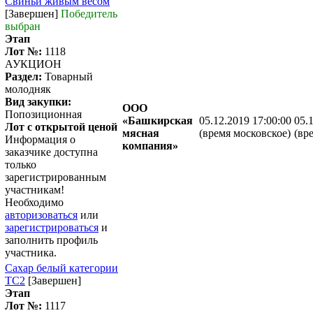
Свиньи живым весом
[Завершен]
Победитель
выбран
Этап
Лот №:
1118
АУКЦИОН
Раздел:
Товарный
молодняк
Вид закупки:
ООО
Попозиционная
«Башкирская
05.12.2019 17:00:00
05.
Лот с открытой ценой
мясная
(время московское)
(вр
Информация о
компания»
заказчике доступна
только
зарегистрированным
участникам!
Необходимо
авторизоваться
или
зарегистрироваться
и
заполнить профиль
участника.
Сахар белый категории
ТС2
[Завершен]
Этап
Лот №:
1117