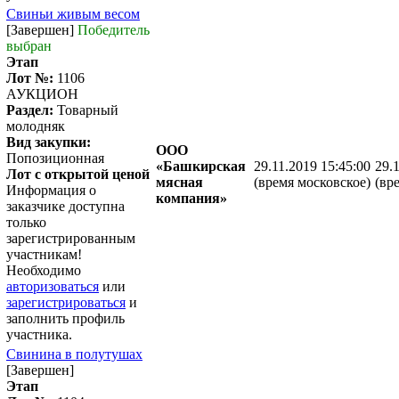
Свиньи живым весом
[Завершен]
Победитель
выбран
Этап
Лот №:
1106
АУКЦИОН
Раздел:
Товарный
молодняк
Вид закупки:
ООО
Попозиционная
«Башкирская
29.11.2019 15:45:00
29.
Лот с открытой ценой
мясная
(время московское)
(вр
Информация о
компания»
заказчике доступна
только
зарегистрированным
участникам!
Необходимо
авторизоваться
или
зарегистрироваться
и
заполнить профиль
участника.
Свинина в полутушах
[Завершен]
Этап