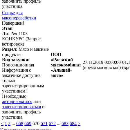
заполнить профиль
участника.
Сырье для
мясопереработки
[Завершен]
Этап
Лот №:
1103
КОНКУРС (Запрос
котировок)
Раздел:
Мясо и мясные
продукты
ООО
Вид закупки:
«Раевский
27.11.2019 00:00:00
01.
Попозиционная
мясокомбинат
(время московское)
(вр
Информация о
«Альшей-
заказчике доступна
мясо»
только
зарегистрированным
участникам!
Необходимо
авторизоваться
или
зарегистрироваться
и
заполнить профиль
участника.
<
1
2
...
668
669
670
671
672
...
683
684
>
Клиентам и партнерам