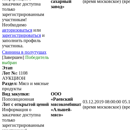
сахарный
(время московское)
(вр
заказчике доступна
завод»
только
зарегистрированным
участникам!
Необходимо
авторизоваться
или
зарегистрироваться
и
заполнить профиль
участника.
Свинина в полутушах
[Завершен]
Победитель
выбран
Этап
Лот №:
1108
АУКЦИОН
Раздел:
Мясо и мясные
продукты
Вид закупки:
ООО
Попозиционная
«Раевский
03.12.2019 08:00:00
05.
Лот с открытой ценой
мясокомбинат
(время московское)
(вр
Информация о
«Альшей-
заказчике доступна
мясо»
только
зарегистрированным