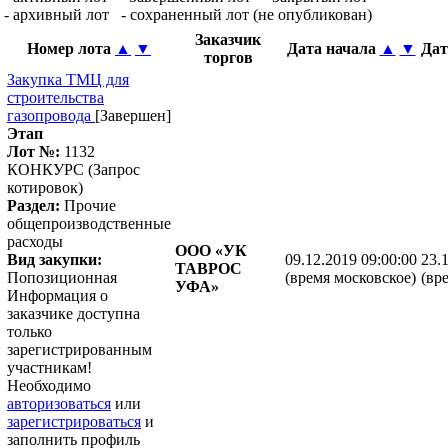
- архивный лот
- сохраненный лот (не опубликован)
Заказчик
Номер лота
▲
▼
Дата начала
▲
▼
Дат
торгов
Закупка ТМЦ для
строительства
газопровода
[Завершен]
Этап
Лот №:
1132
КОНКУРС (Запрос
котировок)
Раздел:
Прочие
общепроизводственные
расходы
ООО «УК
Вид закупки:
09.12.2019 09:00:00
23.
ТАВРОС
Попозиционная
(время московское)
(вр
УФА»
Информация о
заказчике доступна
только
зарегистрированным
участникам!
Необходимо
авторизоваться
или
зарегистрироваться
и
заполнить профиль