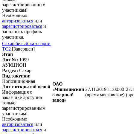
зарегистрированным
участникам!
Необходимо
авторизоваться
или
зарегистрироваться
и
заполнить профиль
участника.
Сахар белый категории
ТС2
[Завершен]
Этап
Лот №:
1099
АУКЦИОН
Раздел:
Сахар
Вид закупки:
Попозиционная
ОАО
Лот с открытой ценой
«Чишминский
27.11.2019 11:00:00
27.
Информация о
сахарный
(время московское)
(вр
заказчике доступна
завод»
только
зарегистрированным
участникам!
Необходимо
авторизоваться
или
зарегистрироваться
и