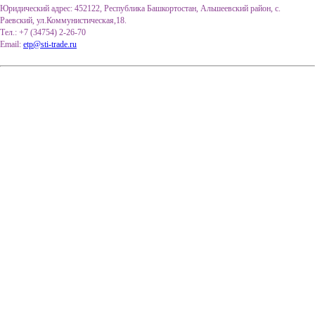
Юридический адрес: 452122, Республика Башкортостан, Альшеевский район, с.
Раевский, ул.Коммунистическая,18.
Тел.: +7 (34754) 2-26-70
Email:
etp@sti-trade.ru