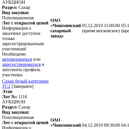
АУКЦИОН
Раздел:
Сахар
Вид закупки:
Попозиционная
ОАО
Лот с открытой ценой
«Чишминский
05.12.2019 11:00:00
05.
Информация о
сахарный
(время московское)
(вр
заказчике доступна
завод»
только
зарегистрированным
участникам!
Необходимо
авторизоваться
или
зарегистрироваться
и
заполнить профиль
участника.
Сахар белый категории
ТС2
[Завершен]
Этап
Лот №:
1116
АУКЦИОН
Раздел:
Сахар
Вид закупки:
Попозиционная
ОАО
Лот с открытой ценой
«Чишминский
04.12.2019 09:30:00
04.
Информация о