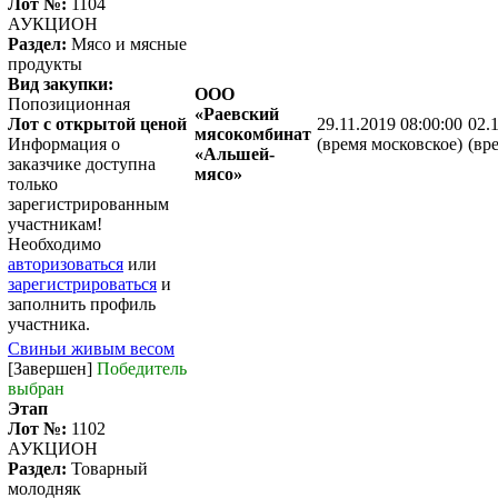
Лот №:
1104
АУКЦИОН
Раздел:
Мясо и мясные
продукты
Вид закупки:
ООО
Попозиционная
«Раевский
Лот с открытой ценой
29.11.2019 08:00:00
02.
мясокомбинат
Информация о
(время московское)
(вр
«Альшей-
заказчике доступна
мясо»
только
зарегистрированным
участникам!
Необходимо
авторизоваться
или
зарегистрироваться
и
заполнить профиль
участника.
Свиньи живым весом
[Завершен]
Победитель
выбран
Этап
Лот №:
1102
АУКЦИОН
Раздел:
Товарный
молодняк