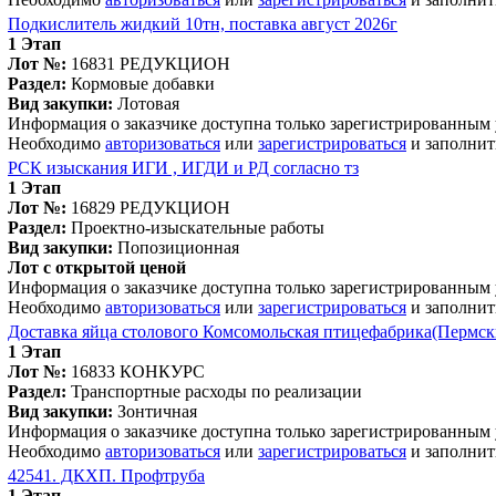
Подкислитель жидкий 10тн, поставка август 2026г
1 Этап
Лот №:
16831
РЕДУКЦИОН
Раздел:
Кормовые добавки
Вид закупки:
Лотовая
Информация о заказчике доступна только зарегистрированным
Необходимо
авторизоваться
или
зарегистрироваться
и заполнит
РСК изыскания ИГИ , ИГДИ и РД согласно тз
1 Этап
Лот №:
16829
РЕДУКЦИОН
Раздел:
Проектно-изыскательные работы
Вид закупки:
Попозиционная
Лот с открытой ценой
Информация о заказчике доступна только зарегистрированным
Необходимо
авторизоваться
или
зарегистрироваться
и заполнит
Доставка яйца столового Комсомольская птицефабрика(Пермск
1 Этап
Лот №:
16833
КОНКУРС
Раздел:
Транспортные расходы по реализации
Вид закупки:
Зонтичная
Информация о заказчике доступна только зарегистрированным
Необходимо
авторизоваться
или
зарегистрироваться
и заполнит
42541. ДКХП. Профтруба
1 Этап