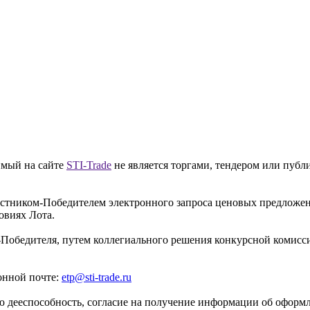
имый на сайте
STI-Trade
не является торгами, тендером или публ
частником-Победителем электронного запроса ценовых предложе
овиях Лота.
-Победителя, путем коллегиального решения конкурсной комисси
онной почте:
etp@sti-trade.ru
 дееспособность, согласие на получение информации об оформле