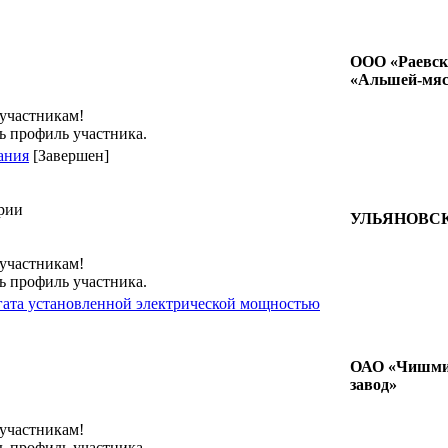
ООО «Раевск
«Альшей-мяс
 участникам!
ь профиль участника.
ания
[Завершен]
ории
УЛЬЯНОВС
 участникам!
ь профиль участника.
егата установленной электрической мощностью
ОАО «Чишми
завод»
 участникам!
ь профиль участника.