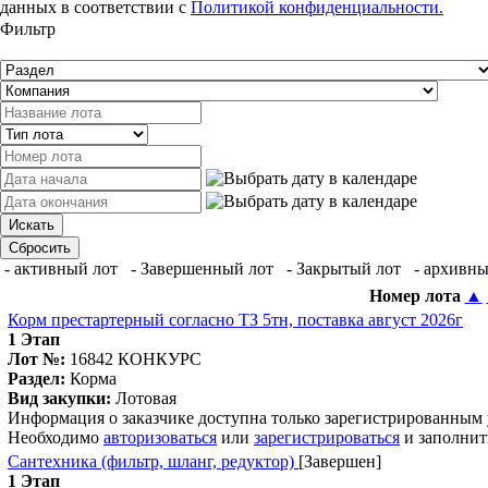
данных в соответствии с
Политикой конфиденциальности.
Фильтр
- активный лот
- Завершенный лот
- Закрытый лот
- архивны
Номер лота
▲
Корм престартерный согласно ТЗ 5тн, поставка август 2026г
1 Этап
Лот №:
16842
КОНКУРС
Раздел:
Корма
Вид закупки:
Лотовая
Информация о заказчике доступна только зарегистрированным
Необходимо
авторизоваться
или
зарегистрироваться
и заполнит
Сантехника (фильтр, шланг, редуктор)
[Завершен]
1 Этап