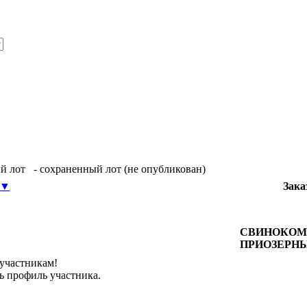
й лот
- сохраненный лот (не опубликован)
▼
Зака
СВИНОКОМ
ПРИОЗЕРН
 участникам!
ь профиль участника.