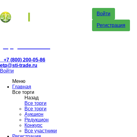
Войти
Регистрация
etp@sti-trade.ru
+7 (800) 200-05-86
etp@sti-trade.ru
Войти
Меню
Главная
Все торги
Назад
Все торги
Все торги
Аукцион
Редукцион
Конкурс
Все участники
Регистрация